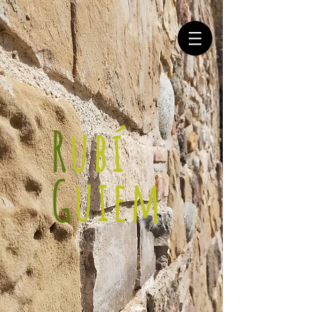
R
ubí
G
uiem