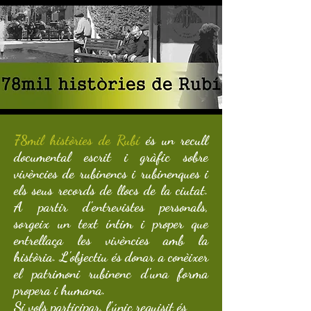
78mil històries de Rubí
és un recull
documental escrit i gràfic sobre
vivències de rubinencs i rubinenques i
els seus records de llocs de la ciutat.
A partir d'entrevistes personals,
sorgeix un text íntim i proper que
entrellaça les vivències amb la
història. L'objectiu és donar a conèixer
el patrimoni rubinenc d'una forma
propera i humana.
Si vols participar, l'únic requisit és