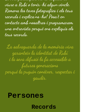
viure a Rubí o tenir-hi algun vincle.
Remena les teves fotografies i els teus
records i explica'ns-ho! Posa't en
contacte amb nosaltres i programarem
una entrevista perquè ens expliquis els
teus records.
La salvaguarda de la memòria viva
garanteix la identitat de Rubí
i la seva difusió la fa accessible a
futures generacions
perquè la puguin conèixer, respectar i
gaudir.
Persones
Records